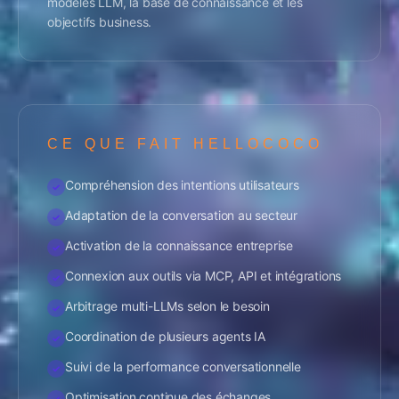
modèles LLM, la base de connaissance et les
objectifs business.
CE QUE FAIT HELLOCOCO
Compréhension des intentions utilisateurs
✓
Adaptation de la conversation au secteur
✓
Activation de la connaissance entreprise
✓
Connexion aux outils via MCP, API et intégrations
✓
Arbitrage multi-LLMs selon le besoin
✓
Coordination de plusieurs agents IA
✓
Suivi de la performance conversationnelle
✓
Optimisation continue des échanges
✓