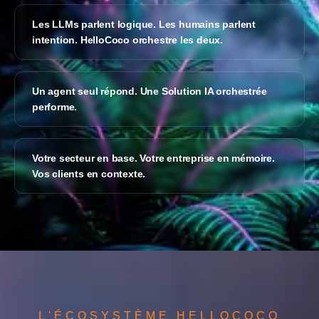
Les LLMs parlent logique. Les humains parlent
intention. HelloCoco orchestre les deux.
Un agent seul répond. Une Solution IA orchestrée
performe.
Votre secteur en base. Votre entreprise en mémoire.
Vos clients en contexte.
L'ÉCOSYSTÈME HELLOCOCO