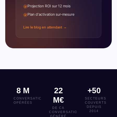
Projection ROI sur 12 mois
✓
Plan d'activation sur-mesure
✓
Lire le blog en attendant →
8 M
22
+50
M€
CONVERSATIONS
SECTEURS
OPÉRÉES
COUVERTS
DEPUIS
DE CA
2014
CONVERSATIONNEL
GÉNÉRÉ