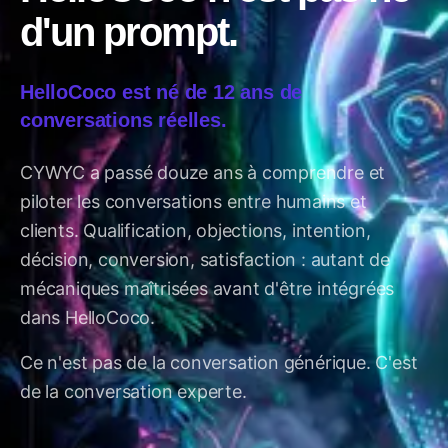
d'un prompt.
HelloCoco est né de 12 ans de
conversations réelles.
CYWYC a passé douze ans à comprendre et
piloter les conversations entre humains et
clients. Qualification, objections, intention,
décision, conversion, satisfaction : autant de
mécaniques maîtrisées avant d'être intégrées
dans HelloCoco.
Ce n'est pas de la conversation générique. C'est
de la conversation experte.