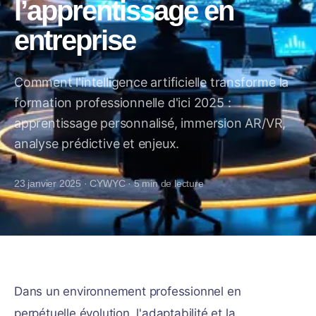
l’apprentissage en
entreprise
Comment l'intelligence artificielle transforme la
formation professionnelle d'ici 2025 :
apprentissage personnalisé, immersion AR/VR,
analyse prédictive et enjeux.
23 janvier 2025
·
CYWYC
·
5
min de lecture
Dans un environnement professionnel en
perpétuelle évolution, l'adaptabilité et la