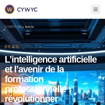
›
›
CYWYC
Blog
Article
BLOG
L’intelligence artificielle
et l’avenir de la
formation
professionnelle :
révolutionner