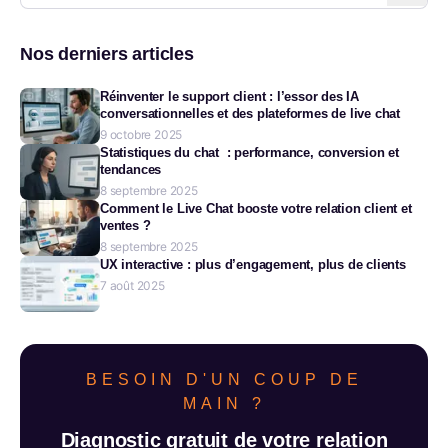
Nos derniers articles
Réinventer le support client : l’essor des IA
conversationnelles et des plateformes de live chat
9 octobre 2025
Statistiques du chat : performance, conversion et
tendances
8 septembre 2025
Comment le Live Chat booste votre relation client et
ventes ?
8 septembre 2025
UX interactive : plus d’engagement, plus de clients
7 août 2025
BESOIN D'UN COUP DE
MAIN ?
Diagnostic gratuit de votre relation