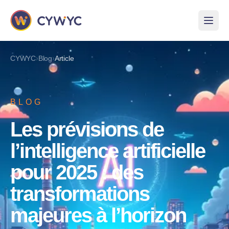
›
›
CYWYC
Blog
Article
BLOG
Les prévisions de
l’intelligence artificielle
pour 2025 : des
transformations
majeures à l’horizon