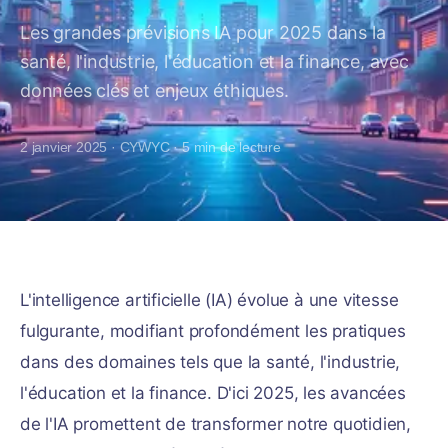
Les grandes prévisions IA pour 2025 dans la
santé, l'industrie, l'éducation et la finance, avec
données clés et enjeux éthiques.
2 janvier 2025
·
CYWYC
·
5
min de lecture
L'intelligence artificielle (IA) évolue à une vitesse
fulgurante, modifiant profondément les pratiques
dans des domaines tels que la santé, l'industrie,
l'éducation et la finance. D'ici 2025, les avancées
de l'IA promettent de transformer notre quotidien,