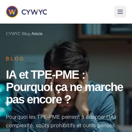
›
›
CYWYC
Blog
Article
BLOG
IA et TPE-PME :
Pourquoi ça ne marche
pas encore ?
Pourquoi les TPE-PME peinent à adopter l'IA :
complexité, coûts prohibitifs et outils pensés