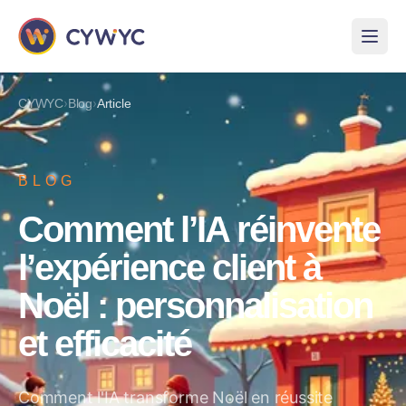
›
›
CYWYC
Blog
Article
BLOG
Comment l’IA réinvente
l’expérience client à
Noël : personnalisation
et efficacité
Comment l'IA transforme Noël en réussite