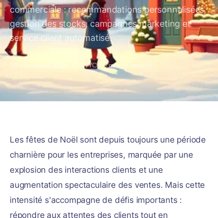
commerciale : recommandations personnalisées,
gestion des stocks, campagnes marketing et
service client automatisé.
26 décembre 2024
·
CYWYC
·
5
min de lecture
Les fêtes de Noël sont depuis toujours une période
charnière pour les entreprises, marquée par une
explosion des interactions clients et une
augmentation spectaculaire des ventes. Mais cette
intensité s'accompagne de défis importants :
répondre aux attentes des clients tout en