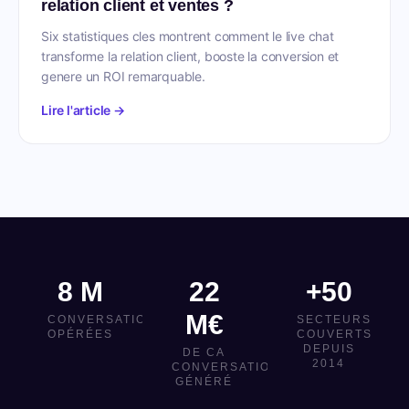
relation client et ventes ?
Six statistiques cles montrent comment le live chat
transforme la relation client, booste la conversion et
genere un ROI remarquable.
Lire l'article →
8 M
22
+50
M€
CONVERSATIONS
SECTEURS
OPÉRÉES
COUVERTS
DEPUIS
DE CA
2014
CONVERSATIONNEL
GÉNÉRÉ