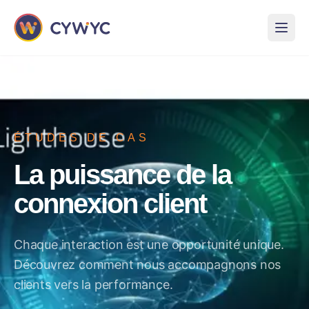
›
CYWYC
Études de cas
ÉTUDES DE CAS
La puissance de la
connexion client
Chaque interaction est une opportunité unique.
Découvrez comment nous accompagnons nos
clients vers la performance.