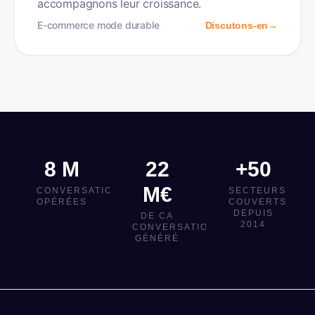
accompagnons leur croissance.
E-commerce mode durable
Discutons-en
→
8 M
22
+50
M€
CONVERSATIONS
SECTEURS
OPÉRÉES
COUVERTS
DEPUIS
DE CA
2014
CONVERSATIONNEL
GÉNÉRÉ